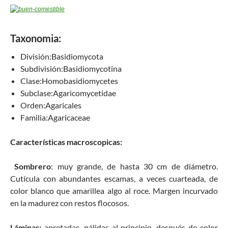
Taxonomia:
División:
Basidiomycota
Subdivisión:
Basidiomycotina
Clase:
Homobasidiomycetes
Subclase:
Agaricomycetidae
Orden:
Agaricales
Familia:
Agaricaceae
Características macroscopicas:
Sombrero
: muy grande, de hasta 30 cm de diámetro.
Cutícula con abundantes escamas, a veces cuarteada, de
color blanco que amarillea algo al roce. Margen incurvado
en la madurez con restos flocosos.
Láminas:
apretadas, pálidas al principio, después de color