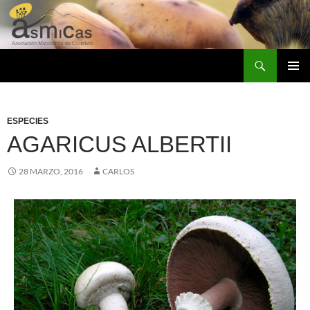
Saltar
al
contenido
Buscar
ASMICAS
MENÚ
PRINCI
ESPECIES
AGARICUS ALBERTII
28 MARZO, 2016
CARLOS