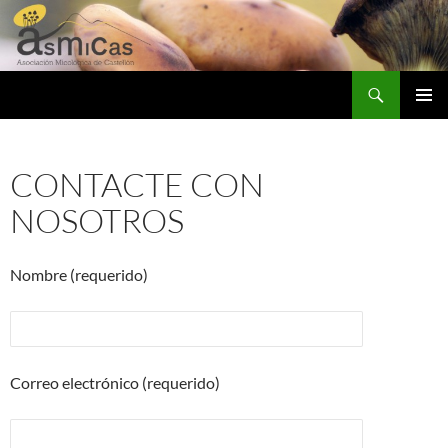
Saltar
al
contenido
Buscar
ASMICAS
MENÚ
PRINCI
CONTACTE CON
NOSOTROS
Nombre (requerido)
Correo electrónico (requerido)