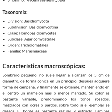
Taxonomia:
División:
Basidiomycota
Subdivisión:
Basidiomycotina
Clase:
Homobasidiomycetes
Subclase:
Agaricomycetidae
Orden:
Tricholomatales
Familia:
Marasmiaceae
Características macroscópicas:
Sombrero pequeño, no suele llegar a alcanzar los 5 cm de
diámetro, de forma cónica en un principio, después adquiere
forma de campana, y finalmente se extiende, manteniendo en
el centro un mamelón más o menos marcado. Su color es
bastante variable, predominando los tonos rosados,
mezclados con ocres o pardos, sobre todo si el ejemplar se
deseca. El borde es bastante regular y estriado. Láminas