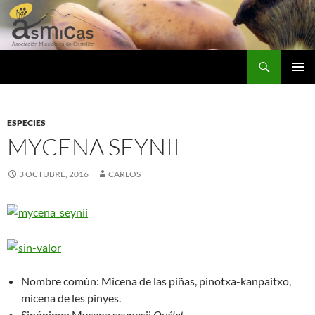
Saltar
al
contenido
Buscar
ASMICAS
MENÚ
PRINCI
ESPECIES
MYCENA SEYNII
3 OCTUBRE, 2016
CARLOS
Nombre común:
Micena de las piñas, pinotxa-kanpaitxo,
micena de les pinyes.
Sinónimo:
Mycena seynesii
Quélet