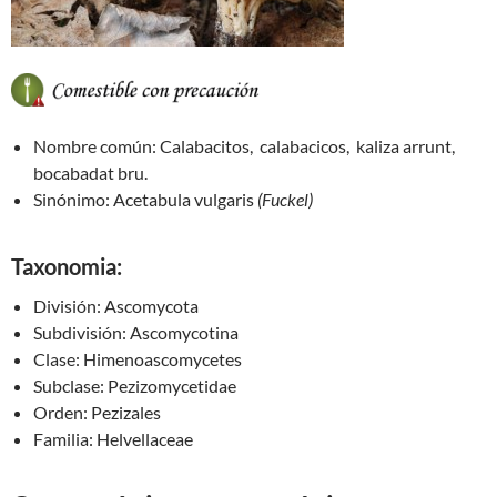
Nombre común:
Calabacitos, calabacicos, kaliza arrunt,
bocabadat bru.
Sinónimo:
Acetabula vulgaris
(Fuckel)
Taxonomia:
División:
Ascomycota
Subdivisión:
Ascomycotina
Clase:
Himenoascomycetes
Subclase:
Pezizomycetidae
Orden:
Pezizales
Familia:
Helvellaceae