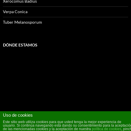
Xerocomus Badius
Verpa Conica
Tuber Melanosporum
DÓNDE ESTAMOS
Uso de cookies
Este sitio web utiliza cookies para que usted tenga la mejor experiencia de
usuario. Si continúa navegando está dando su consentimiento para la aceptació
de las mencionadas cookies y la aceptación de nuestra
política de cookies
, pinc