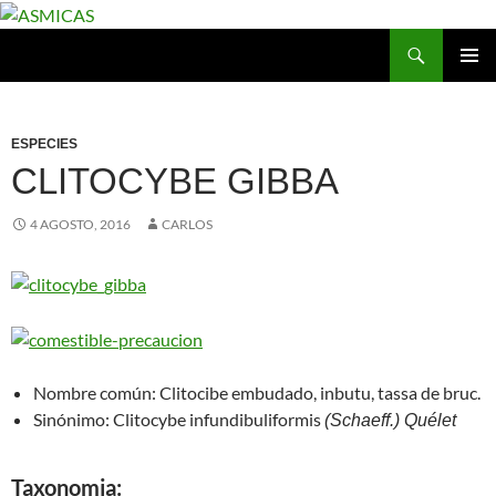
Saltar
al
Buscar
ASMICAS
contenido
MENÚ
PRINCI
ESPECIES
CLITOCYBE GIBBA
4 AGOSTO, 2016
CARLOS
Nombre común:
Clitocibe embudado, inbutu, tassa de bruc.
Sinónimo:
Clitocybe infundibuliformis
(Schaeff.) Quélet
Taxonomia: