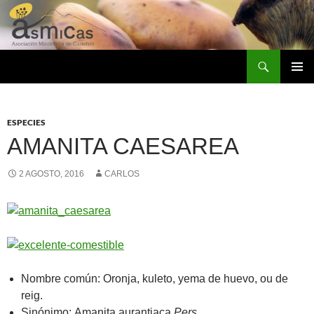
Saltar
al
contenido
Buscar
ASMICAS
MENÚ
PRINCI
ESPECIES
AMANITA CAESAREA
2 AGOSTO, 2016
CARLOS
Nombre común:
Oronja, kuleto, yema de huevo, ou de
reig.
Sinónimo:
Amanita aurantiaca
Pers.