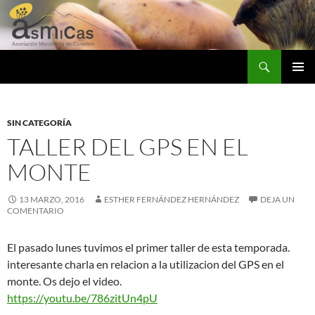
Saltar
al
contenido
Buscar
ASMICAS
MENÚ
PRINCI
SIN CATEGORÍA
TALLER DEL GPS EN EL
MONTE
13 MARZO, 2016
ESTHER FERNÁNDEZ HERNÁNDEZ
DEJA UN
COMENTARIO
El pasado lunes tuvimos el primer taller de esta temporada.
interesante charla en relacion a la utilizacion del GPS en el
monte. Os dejo el video.
https://youtu.be/786zitUn4pU