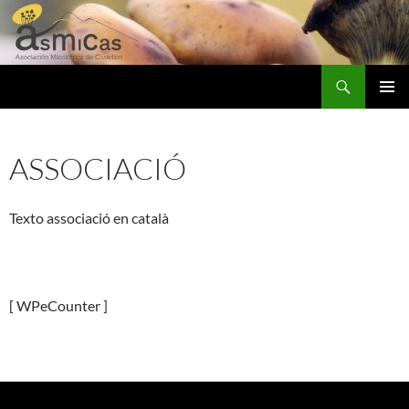
Vés
al
contingut
Cerca
ASMICAS
MENÚ
PRINCI
ASSOCIACIÓ
Texto associació en català
[ WPeCounter ]