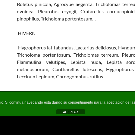
Boletus pinicola, Agrocybe aegerita, Tricholomas terr
ovoidea, Pleurotus eryngii, Cratarellus cornucopioid
pinophilus, Tricholoma portentosum…
HIVERN
Hygrophorus latitabundus, Lactarius deliciosus, Hynd
Tricholoma portentosum, Tricholomas terreum, Pleurot
Flammulina velutipes, Lepista nuda, Lepista sor
melanosporum, Cantharellus lutescens, Hygrophorus
Leccinun Lepidum, Chroogomphus rutilus…
uario. Si continúa navegando está dando su consentimiento para la aceptación de l
ACEPTAR