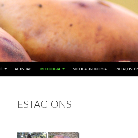
IÓ
ACTIVITATS
MICOLOGIA
MICOGASTRONOMIA
ENLLAÇOS D’I
ESTACIONS