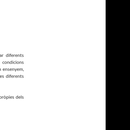
r diferents
 condicions
un ensenyem,
es diferents
pròpies dels