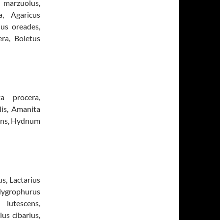
s marzuolus,
a, Agaricus
ius oreades,
ra, Boletus
a procera,
lis, Amanita
cens, Hydnum
us, Lactarius
ygrophurus
 lutescens,
us cibarius,