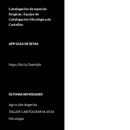
Catalogación de especies
fúngicas ; Equipo de
Catalogación Micológica de
Castellón
APP GUIA DE SETAS
https://bit.ly/3aeMjsh
ÚLTIMAS NOVEDADES
Agrocybe Aegerita
TALLER CARTOGRAFIA 2016
Micología