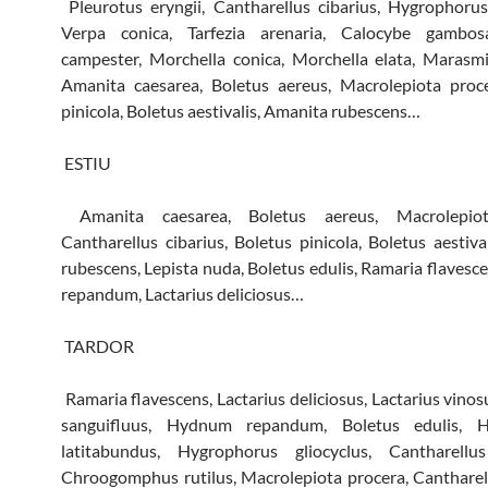
Pleurotus eryngii, Cantharellus cibarius, Hygrophoru
Verpa conica, Tarfezia arenaria, Calocybe gambos
campester, Morchella conica, Morchella elata, Marasm
Amanita caesarea, Boletus aereus, Macrolepiota proce
pinicola, Boletus aestivalis, Amanita rubescens…
ESTIU
Amanita caesarea, Boletus aereus, Macrolepiot
Cantharellus cibarius, Boletus pinicola, Boletus aestiva
rubescens, Lepista nuda, Boletus edulis, Ramaria flaves
repandum, Lactarius deliciosus…
TARDOR
Ramaria flavescens, Lactarius deliciosus, Lactarius vinos
sanguifluus, Hydnum repandum, Boletus edulis, H
latitabundus, Hygrophorus gliocyclus, Cantharellus
Chroogomphus rutilus, Macrolepiota procera, Cantharell