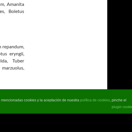
eum, Amanita
es, Boletus
um repandum,
us eryngii,
dida, Tuber
 marzuolus,
as mencionadas cookies y la aceptación de nuestra
política de cookies
, pinche el
plugin cooki